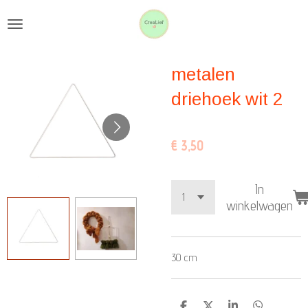
Ga
direct
naar
metalen
de
hoofdinhoud
driehoek wit 2
€ 3,50
In
winkelwagen
30 cm