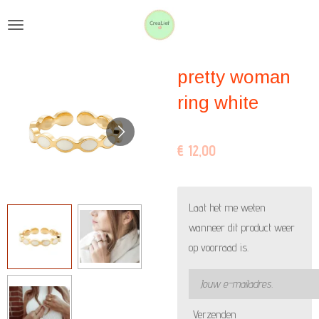
Ga
direct
naar
pretty woman
de
hoofdinhoud
ring white
€ 12,00
Laat het me weten
wanneer dit product weer
op voorraad is.
Verzenden