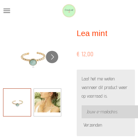
Ga
direct
naar
Lea mint
de
hoofdinhoud
€ 12,00
Laat het me weten
wanneer dit product weer
op voorraad is.
Verzenden