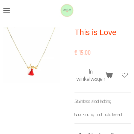
Ga
direct
naar
This is Love
de
hoofdinhoud
€ 15,00
In
winkelwagen
Stainless steel ketting
Goudkleurig met rode tassel