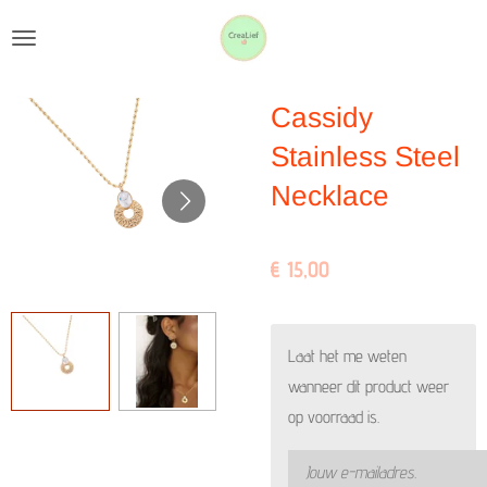
Ga
direct
naar
Cassidy
de
hoofdinhoud
Stainless Steel
Necklace
€ 15,00
Laat het me weten
wanneer dit product weer
op voorraad is.