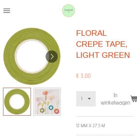
Ga
direct
naar
FLORAL
de
hoofdinhoud
CREPE TAPE,
LIGHT GREEN
€ 3,00
In
winkelwagen
12 MM X 27,5 M