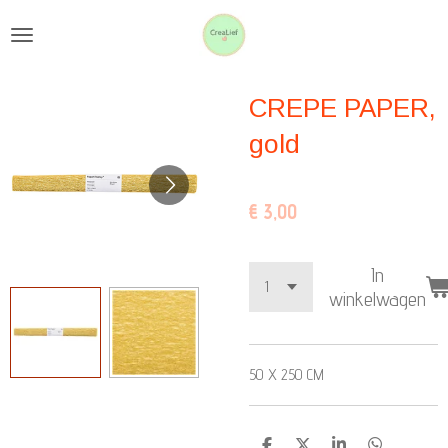
Ga
direct
naar
CREPE PAPER,
de
hoofdinhoud
gold
€ 3,00
In
winkelwagen
50 X 250 CM