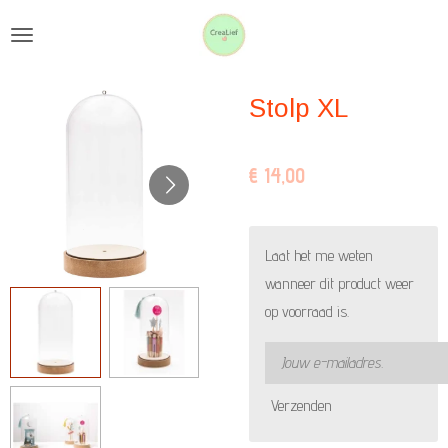
Ga
direct
naar
Stolp XL
de
hoofdinhoud
€ 14,00
Laat het me weten
wanneer dit product weer
op voorraad is.
Verzenden