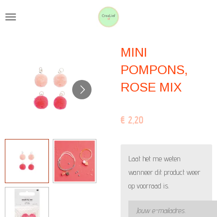
Ga
direct
naar
MINI
de
hoofdinhoud
POMPONS,
ROSE MIX
€ 2,20
Laat het me weten
wanneer dit product weer
op voorraad is.