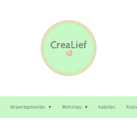
Verjaardagsfeestjes
Workshops
kadootjes
Knuts