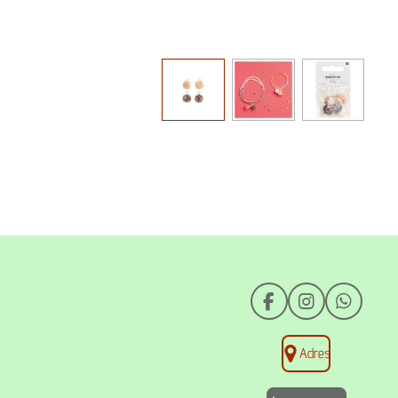
F
I
W
a
n
h
c
s
a
Adres
e
t
t
b
a
s
o
g
A