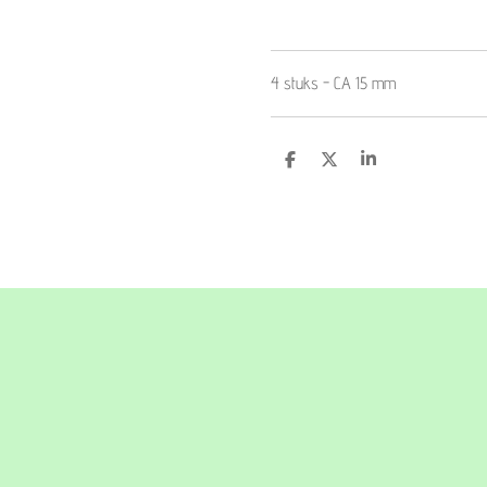
4 stuks - CA 15 mm
D
D
S
e
e
h
l
e
a
e
l
r
n
e