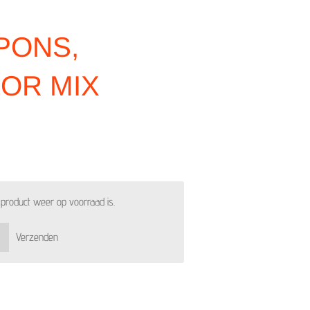
PONS,
OR MIX
product weer op voorraad is.
Verzenden