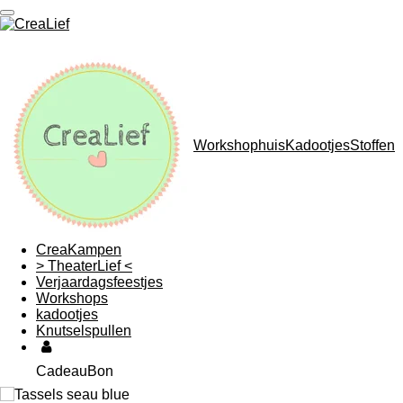
Ga
direct
naar
de
hoofdinhoud
WorkshophuisKadootjesStoffen
CreaKampen
> TheaterLief <
Verjaardagsfeestjes
Workshops
kadootjes
Knutselspullen
CadeauBon