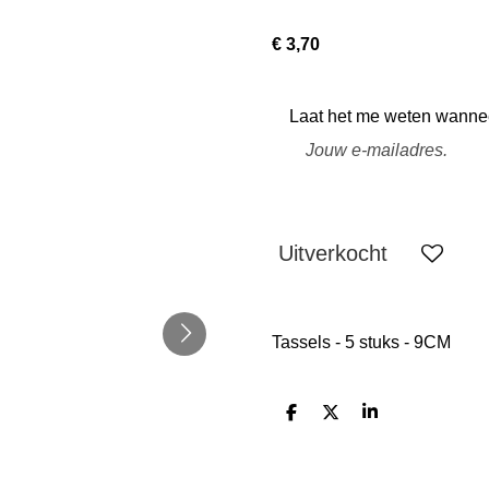
€ 3,70
Laat het me weten wanneer
Uitverkocht
Tassels - 5 stuks - 9CM
D
D
S
e
e
h
l
e
a
e
l
r
n
e