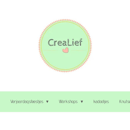
Verjaardagsfeestjes
Workshops
kadootjes
Knutse