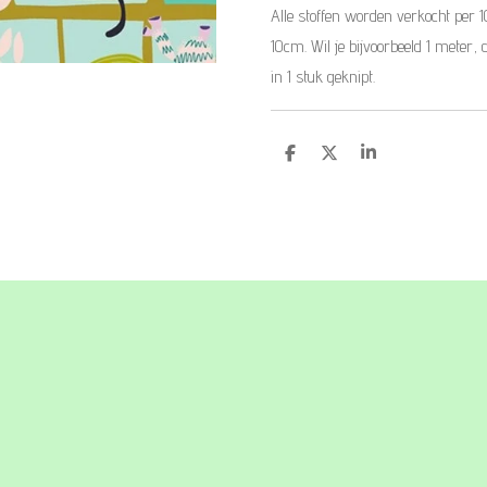
Alle stoffen worden verkocht per 
10cm. Wil je bijvoorbeeld 1 meter, 
in 1 stuk geknipt.
D
D
S
e
e
h
l
e
a
e
l
r
n
e