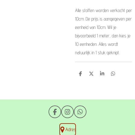
Alle stoffen worden verkocht per
10cm. De prijs is aangegeven per
eenheid van 10cm. Wil je
bijvoorbeeld 1 meter, dan kies je
10 eenheden. Alles wordt
natuurlijk in 1 stuk geknipt.
D
D
S
D
e
e
h
e
l
e
a
l
e
l
r
e
n
e
n
F
I
W
a
n
h
c
s
a
Adres
e
t
t