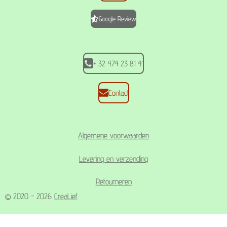
b
a
s
o
g
A
Google Review
o
r
p
k
a
p
m
+ 32 474 23 81 41
Contact
Algemene voorwaarden
Levering en verzending
Retourneren
© 2020 - 2026
CreaLief