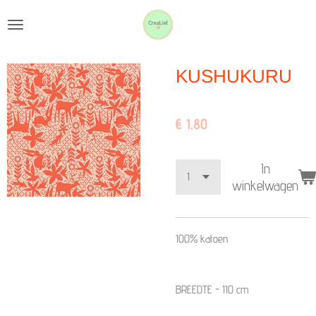
Ga
direct
naar
KUSHUKURU
de
hoofdinhoud
€ 1,80
In
winkelwagen
100% katoen
BREEDTE - 110 cm