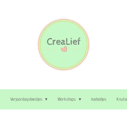
Verjaardagsfeestjes
Workshops
kadootjes
Knutse