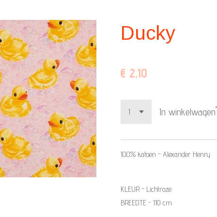
Ducky
€ 2,10
In winkelwagen
100% katoen - Alexander Henry
KLEUR - Lichtroze
BREEDTE - 110 cm