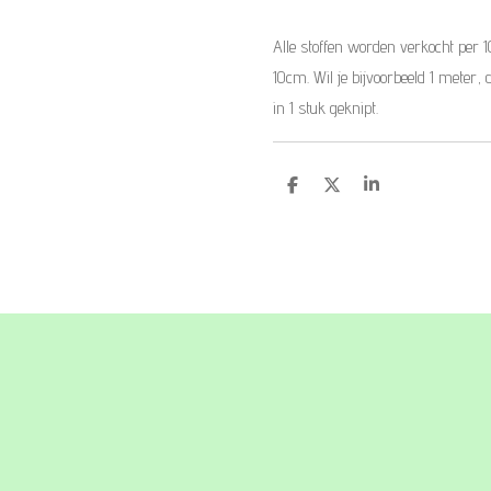
Alle stoffen worden verkocht per 
10cm. Wil je bijvoorbeeld 1 meter, 
in 1 stuk geknipt.
D
D
S
e
e
h
l
e
a
e
l
r
n
e