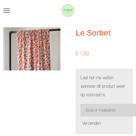
Ga
direct
naar
Le Sorbet
de
hoofdinhoud
€ 1,80
Laat het me weten
wanneer dit product weer
op voorraad is.
Verzenden