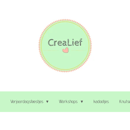
Verjaardagsfeestjes
Workshops
kadootjes
Knutse