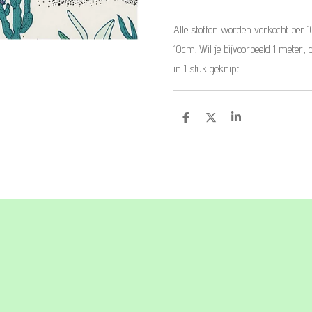
Alle stoffen worden verkocht per 
10cm. Wil je bijvoorbeeld 1 meter, 
in 1 stuk geknipt.
D
D
S
e
e
h
l
e
a
e
l
r
n
e