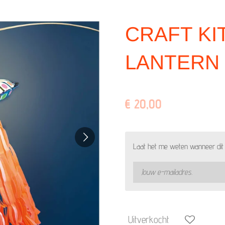
CRAFT KI
LANTERN
€ 20,00
Laat het me weten wanneer dit 
Uitverkocht