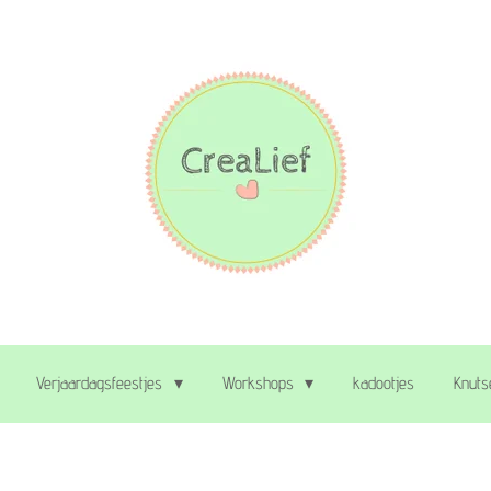
Verjaardagsfeestjes
Workshops
kadootjes
Knuts