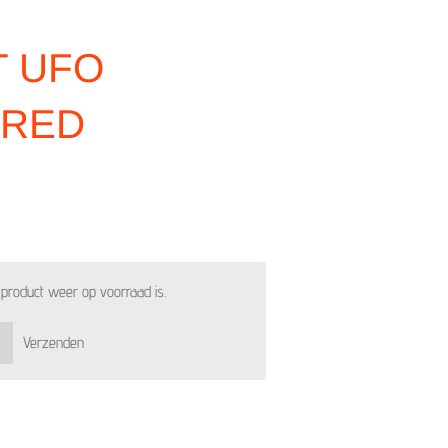
T UFO
 RED
product weer op voorraad is.
Verzenden