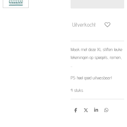
Uitverkocht
Maak met deze XL stiften leuke
tekeningen op spiegels, ramen,
...
PS: heel goed uitwasbaar!
4 stuks
D
D
S
D
e
e
h
e
l
e
a
l
e
l
r
e