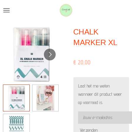
Ga
direct
naar
CHALK
de
hoofdinhoud
MARKER XL
€ 20,00
Laat het me weten
wanneer dit product weer
op voorraad is.
Verzenden