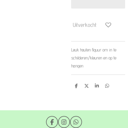
Uitverkocht
Leuk houten figuur om in te
schilderen/kleuren en op te
hangen
D
D
S
D
e
e
h
e
l
e
a
l
e
l
r
e
n
e
n
F
I
W