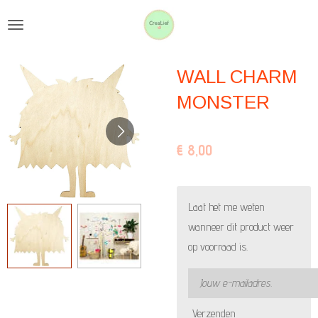
Ga
direct
naar
WALL CHARM
de
hoofdinhoud
MONSTER
€ 8,00
Laat het me weten
wanneer dit product weer
op voorraad is.
Verzenden