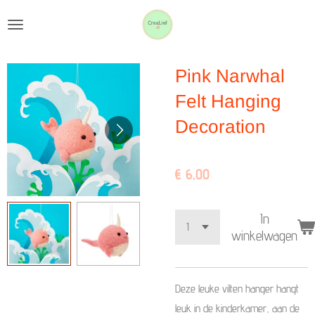
Ga
direct
naar
Pink Narwhal
de
hoofdinhoud
Felt Hanging
Decoration
€ 6,00
In
winkelwagen
Deze leuke vilten hanger hangt
leuk in de kinderkamer, aan de