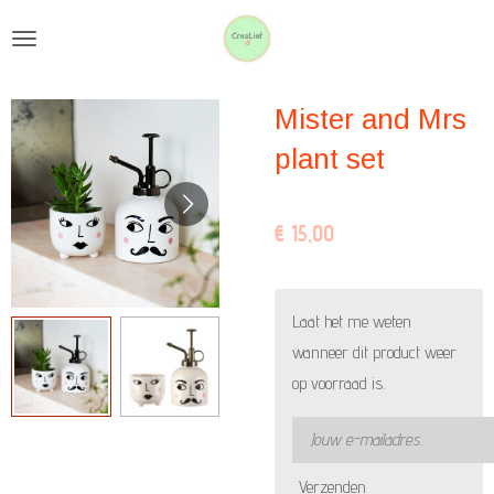
Ga
direct
naar
Mister and Mrs
de
hoofdinhoud
plant set
€ 15,00
Laat het me weten
wanneer dit product weer
op voorraad is.
Verzenden