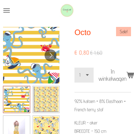
Ga
direct
naar
Octo
Sale!
de
hoofdinhoud
€ 0,80
€ 1,60
In
winkelwagen
92% katoen + 8% Elasthaan
=
French terry stof
KLEUR - oker
BREEDTE - 150 cm