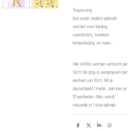
Toepassing
Kan onder andere gebruikt
worden voor kleding,
sweatshirts, broeken,
kinderkleding, en meer...
Alle stoffen worden verkocht per
10cm. De prijs is aangegeven per
eenheid van 10cm. Wil je
bijvoorbeeld 1 meter, dan kies je
10 eenheden. Alles wordt
natuurlijk in 1 stuk geknipt.
D
D
S
D