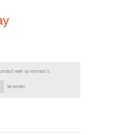
ay
product weer op voorraad is.
Verzenden