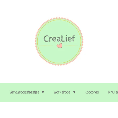
Verjaardagsfeestjes
Workshops
kadootjes
Knutse