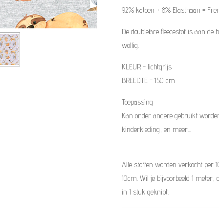
92% katoen + 8% Elasthaan
= Fren
De doubleface fleecestof is aan de
wollig.
KLEUR - lichtgrijs
BREEDTE - 150 cm
Toepassing
Kan onder andere gebruikt worden
kinderkleding, en meer...
Alle stoffen worden verkocht per 
10cm. Wil je bijvoorbeeld 1 meter, 
in 1 stuk geknipt.