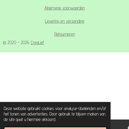
Algemene voorwaarden
Levering en verzending
Retourneren
© 2020 - 2026
CreaLief
Deze website gebruikt cookies voor analyse-doeleinden en/of
het tonen van advertenties. Door gebruik te blijven maken van
de site gaat u hiermee akkoord.