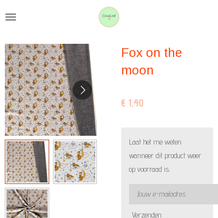
Ga
direct
naar
Fox on the
de
hoofdinhoud
moon
€ 1,40
Laat het me weten
wanneer dit product weer
op voorraad is.
Verzenden