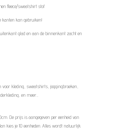
hen fleece/sweatshirt stof
e kanten kan gebruiken!
 buitenkant glad en aan de binnenkant zacht en
 voor kleding, sweatshirts, joggingbroeken,
inderkleding, en meer...
10cm. De prijs is aangegeven per eenheid van
dan kies je 10 eenheden. Alles wordt natuurlijk