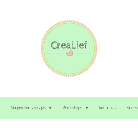
Verjaardagsfeestjes
Workshops
kadootjes
Knutse