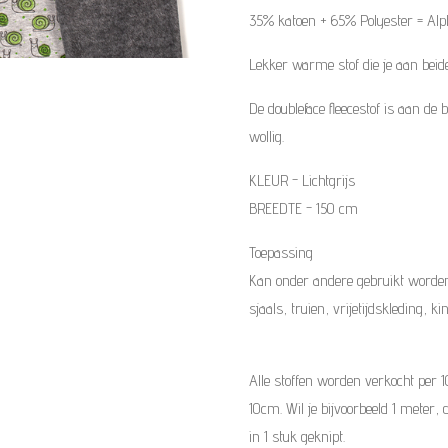
35% katoen + 65% Polyester
=
Alp
Lekker warme stof die je aan beid
De doubleface fleecestof is aan de
wollig.
KLEUR - Lichtgrijs
BREEDTE - 150 cm
Toepassing
Kan onder andere gebruikt worden
sjaals, truien, vrijetijdskleding, k
Alle stoffen worden verkocht per 
10cm. Wil je bijvoorbeeld 1 meter, 
in 1 stuk geknipt.