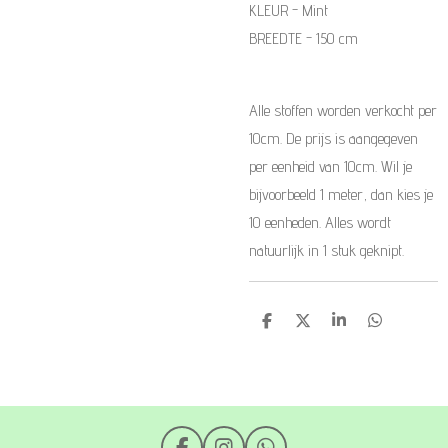
KLEUR - Mint
BREEDTE - 150 cm
Alle stoffen worden verkocht per
10cm. De prijs is aangegeven
per eenheid van 10cm. Wil je
bijvoorbeeld 1 meter, dan kies je
10 eenheden. Alles wordt
natuurlijk in 1 stuk geknipt.
D
D
S
D
e
e
h
e
l
e
a
l
e
l
r
e
n
e
n