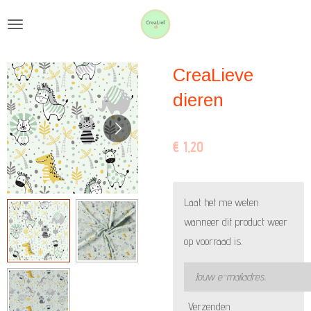
Ga
direct
naar
CreaLieve
de
hoofdinhoud
dieren
€ 1,20
Laat het me weten
wanneer dit product weer
op voorraad is.
Verzenden