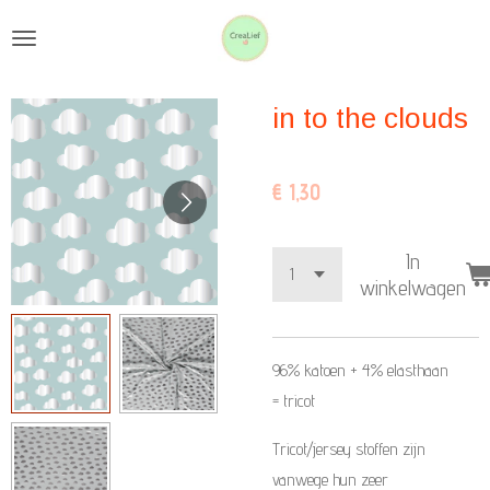
Ga
direct
naar
in to the clouds
de
hoofdinhoud
€ 1,30
In
winkelwagen
96% katoen + 4%
elasthaan
=
tricot
Tricot/jersey stoffen zijn
vanwege hun zeer