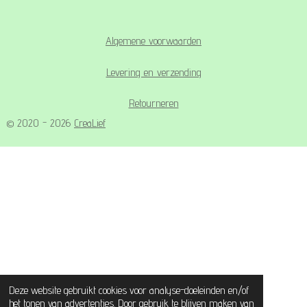
Algemene voorwaarden
Levering en verzending
Retourneren
© 2020 - 2026
CreaLief
Deze website gebruikt cookies voor analyse-doeleinden en/of
het tonen van advertenties. Door gebruik te blijven maken van