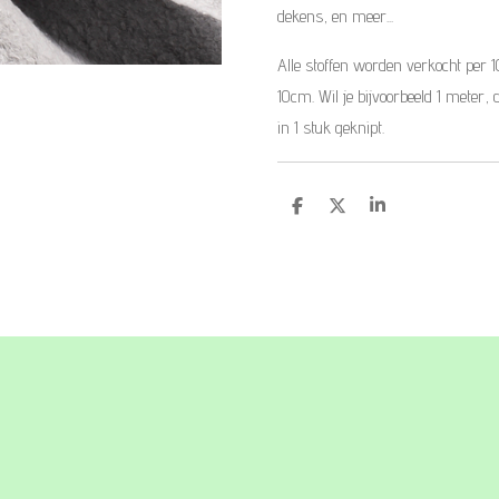
dekens, en meer...
Alle stoffen worden verkocht per 
10cm. Wil je bijvoorbeeld 1 meter, 
in 1 stuk geknipt.
D
D
S
e
e
h
l
e
a
e
l
r
n
e