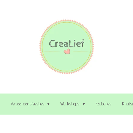
Verjaardagsfeestjes
Workshops
kadootjes
Knutse