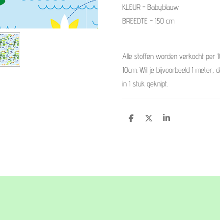
KLEUR - Babyblauw
BREEDTE - 150 cm
Alle stoffen worden verkocht per 
10cm. Wil je bijvoorbeeld 1 meter, 
in 1 stuk geknipt.
D
D
S
e
e
h
l
e
a
e
l
r
n
e