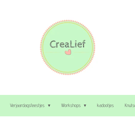
Verjaardagsfeestjes
Workshops
kadootjes
Knuts