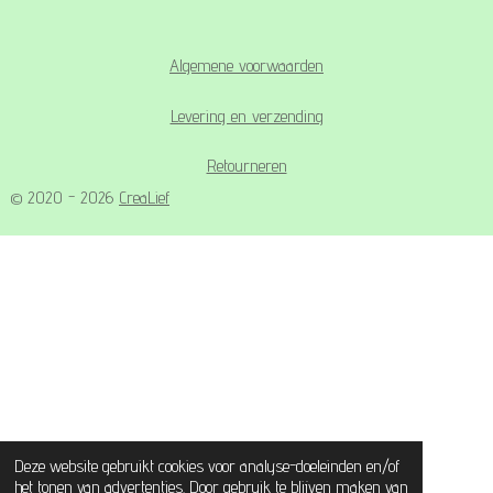
Algemene voorwaarden
Levering en verzending
Retourneren
© 2020 - 2026
CreaLief
Deze website gebruikt cookies voor analyse-doeleinden en/of
het tonen van advertenties. Door gebruik te blijven maken van