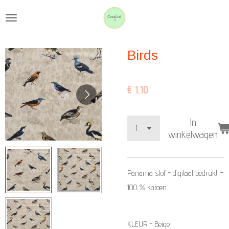
Ga
direct
naar
Birds
de
hoofdinhoud
€ 1,10
In
winkelwagen
Panama stof - digitaal bedrukt –
100 % katoen
KLEUR - Beige