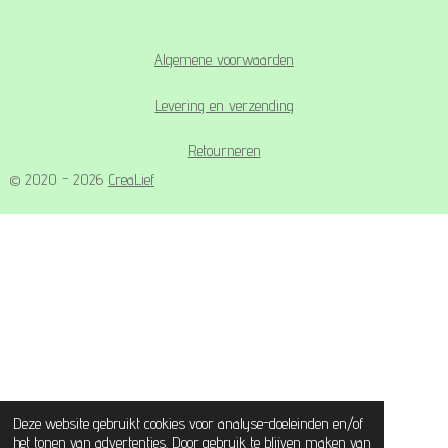
Algemene voorwaarden
Levering en verzending
Retourneren
© 2020 - 2026
CreaLief
Deze website gebruikt cookies voor analyse-doeleinden en/of
het tonen van advertenties. Door gebruik te blijven maken van