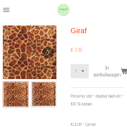
Ga
direct
naar
Giraf
de
hoofdinhoud
€ 1,10
In
winkelwagen
Panama stof - digitaal bedrukt –
100 % katoen
KLEUR - Camel