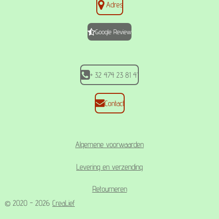
Adres
e
t
t
b
a
s
o
g
A
Google Review
o
r
p
k
a
p
m
+ 32 474 23 81 41
Contact
Algemene voorwaarden
Levering en verzending
Retourneren
© 2020 - 2026
CreaLief