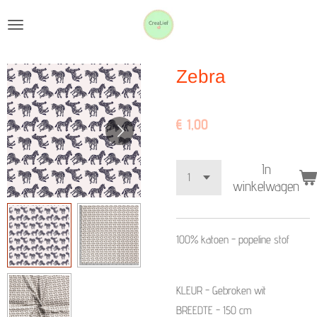
Ga
direct
naar
Zebra
de
hoofdinhoud
€ 1,00
In
winkelwagen
100% katoen - popeline stof
KLEUR - Gebroken wit
BREEDTE - 150 cm