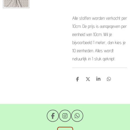
Alle stoffen worden verkocht per
10cm. De prijs is aangegeven per
eenheid van 10cm. Wil je
bijvoorbeeld 1 meter, dan kies je
10 eenheden. Alles wordt
natuurlijk in 1 stuk geknipt.
D
D
S
D
e
e
h
e
l
e
a
l
e
l
r
e
n
e
n
F
I
W
a
n
h
c
s
a