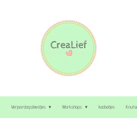
Verjaardagsfeestjes
Workshops
kadootjes
Knutse