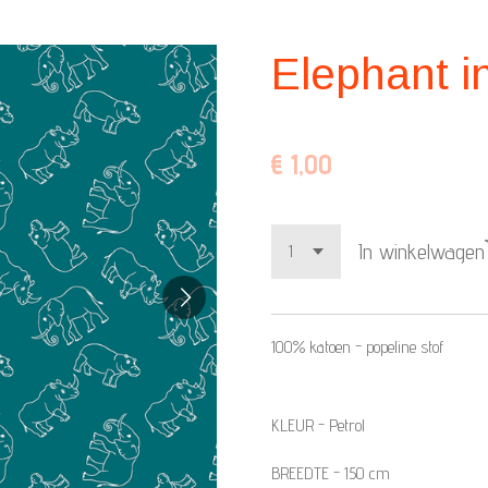
Elephant i
€ 1,00
In winkelwagen
100% katoen - popeline stof
KLEUR - Petrol
BREEDTE - 150 cm