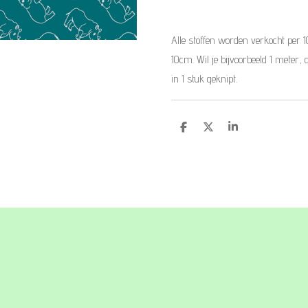
Alle stoffen worden verkocht per 
10cm. Wil je bijvoorbeeld 1 meter, 
in 1 stuk geknipt.
D
D
S
e
e
h
l
e
a
e
l
r
n
e