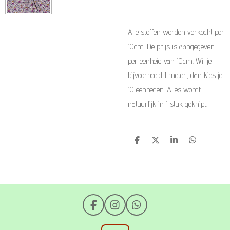
Alle stoffen worden verkocht per
10cm. De prijs is aangegeven
per eenheid van 10cm. Wil je
bijvoorbeeld 1 meter, dan kies je
10 eenheden. Alles wordt
natuurlijk in 1 stuk geknipt.
D
D
S
D
e
e
h
e
l
e
a
l
e
l
r
e
n
e
n
F
I
W
a
n
h
c
s
a