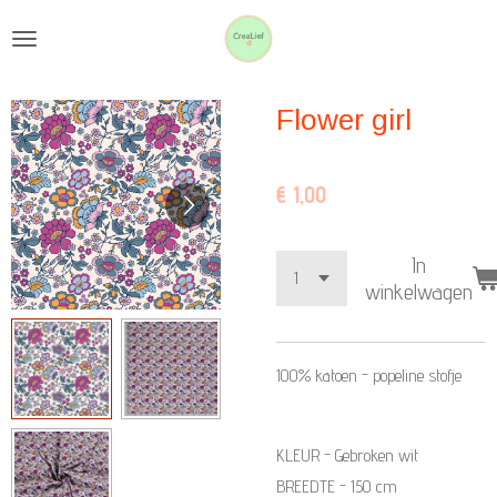
Ga
direct
naar
Flower girl
de
hoofdinhoud
€ 1,00
In
winkelwagen
100% katoen - popeline stofje
KLEUR - Gebroken wit
BREEDTE - 150 cm