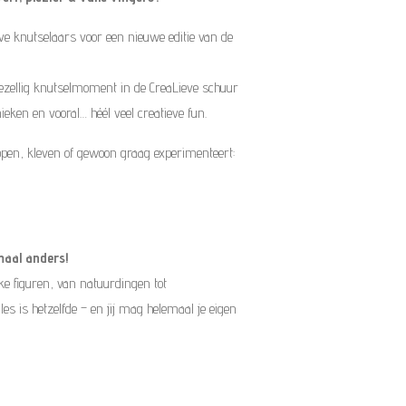
eve knutselaars voor een nieuwe editie van de
ezellig knutselmoment in de CreaLieve schuur
ieken en vooral… héél veel creatieve fun.
ippen, kleven of gewoon graag experimenteert:
maal anders!
ekke figuren, van natuurdingen tot
s is hetzelfde – en jij mag helemaal je eigen