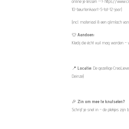
online je lessen --> https://www.c
10-beurtenkaart-5-tot-12-jaar)
(incl. materiaal & een glimlach van 
👕
Aandoen:
Kledij die écht vuil mag worden – w
📍
Locatie:
De gezellige CreaLie
Deinze)
🎉
Zin om mee te knutselen?
Schrijf je snel in – de plekjes zijn 