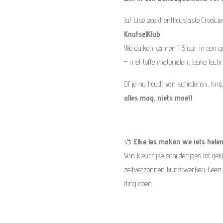
Juf Lise zoekt enthousiaste CreaLi
KnutselKlub
!
We duiken samen 1,5 uur in een g
– met toffe materialen, leuke techn
Of je nu houdt van schilderen, kn
alles mag, niets moet!
🎨
Elke les maken we iets hele
Van kleurrijke schilderijtjes tot g
zelfverzonnen kunstwerken. Geen le
ding doen.