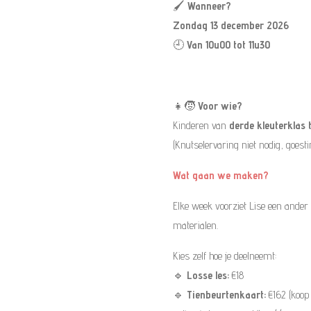
🖌️
Wanneer?
Zondag 13 december 2026
🕘
Van 10u00 tot 11u30
👧🧒
Voor wie?
Kinderen van
derde kleuterklas t
(Knutselervaring niet nodig, goesti
Wat gaan we maken?
Elke week voorziet Lise een ander
materialen.
Kies zelf hoe je deelneemt:
🔹
Losse les:
€18
🔹
Tienbeurtenkaart:
€162 (koop