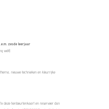
.e.m. zesde leerjaar
ng wél!)
 thema, nieuwe technieken en kleurrijke
 1x deze tienbeurtenkaart en reserveer dan