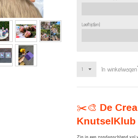
Leeftijd(en)
In winkelwagen
✂️🎨
De Crea
KnutselKlub 
Zin in een zondagochtend vol ve