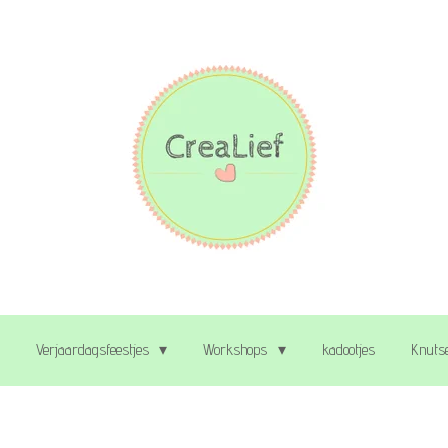
Verjaardagsfeestjes
Workshops
kadootjes
Knutse