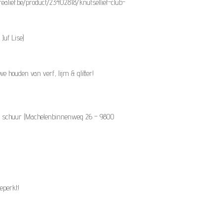
realief.be/product/23402818/knutsellief-club-
Juf Lise)
e houden van verf, lijm & glitter!
ve schuur (Machelenbinnenweg 26 – 9800
beperkt!