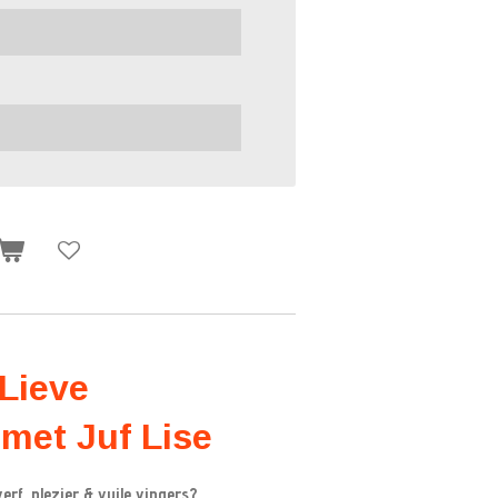
Lieve
met Juf Lise
rf, plezier & vuile vingers?