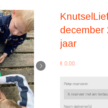
KnutselLief
december 2
jaar
€ 0,00
Plekje reserveren
Naam deelnemer(s)