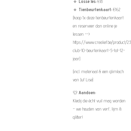
🔹
Losse les:
€18
🔹
Tienbeurtenkaart:
€162
(koop 1x deze tienbeurtenkaart
en reserveer dan online je
lessen -->
https://www.crealief.be/product/23
club-10-beurtenkaart-5-tot-12-
jaar)
(incl. materiaal & een glimlach
van Juf Lise)
👕
Aandoen:
Kledij die écht vuil mag worden
– we houden van verf, lijm &
glitter!