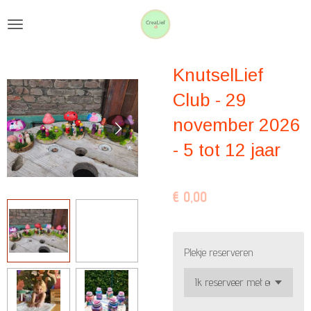
Ga
direct
naar
KnutselLief
de
hoofdinhoud
Club - 29
november 2026
- 5 tot 12 jaar
€ 0,00
Plekje reserveren