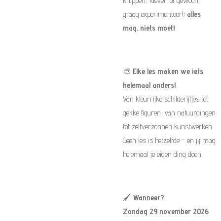
knippen, kleven of gewoon
graag experimenteert:
alles
mag, niets moet!
🎨
Elke les maken we iets
helemaal anders!
Van kleurrijke schilderijtjes tot
gekke figuren, van natuurdingen
tot zelfverzonnen kunstwerken.
Geen les is hetzelfde – en jij mag
helemaal je eigen ding doen.
🖌️
Wanneer?
Zondag 29 november 2026