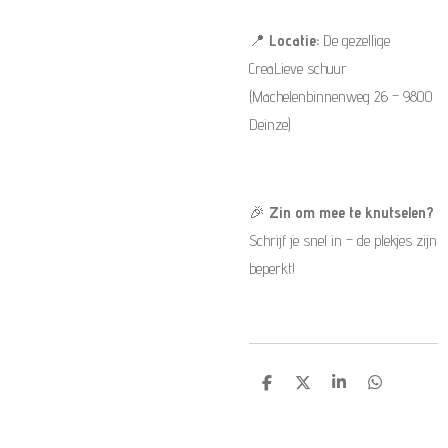
📍
Locatie:
De gezellige
CreaLieve schuur
(Machelenbinnenweg 26 – 9800
Deinze)
🎉
Zin om mee te knutselen?
Schrijf je snel in – de plekjes zijn
beperkt!
D
D
S
D
e
e
h
e
l
e
a
l
e
l
r
e