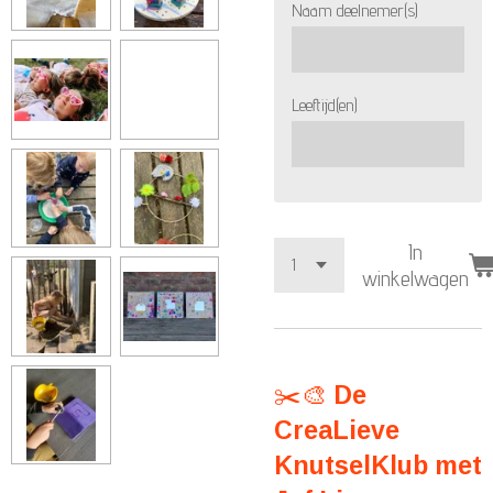
Naam deelnemer(s)
Leeftijd(en)
In
winkelwagen
✂️🎨
De
CreaLieve
KnutselKlub met