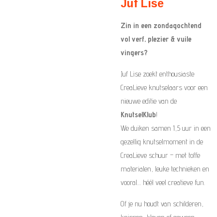
Juf Lise
Zin in een zondagochtend
vol verf, plezier & vuile
vingers?
Juf Lise zoekt enthousiaste
CreaLieve knutselaars voor een
nieuwe editie van de
KnutselKlub
!
We duiken samen 1,5 uur in een
gezellig knutselmoment in de
CreaLieve schuur – met toffe
materialen, leuke technieken en
vooral… héél veel creatieve fun.
Of je nu houdt van schilderen,