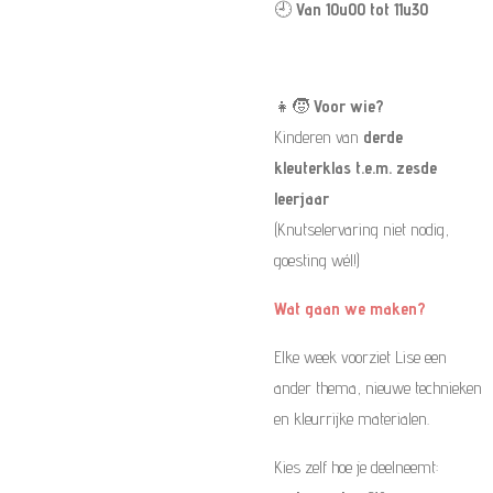
🕘
Van 10u00 tot 11u30
👧🧒
Voor wie?
Kinderen van
derde
kleuterklas t.e.m. zesde
leerjaar
(Knutselervaring niet nodig,
goesting wél!)
Wat gaan we maken?
Elke week voorziet Lise een
ander thema, nieuwe technieken
en kleurrijke materialen.
Kies zelf hoe je deelneemt: