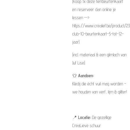
(koop 1x deze tienbeurtenkaart
en reserveer dan online je
lessen -->
https://www.crealief.be/product/23
club-10-beurtenkaart-5-tot-12-
jaar)
(incl. materiaal & een glimlach van
Juf Lise)
👕
Aandoen:
Kledij die écht vuil mag worden –
we houden van verf, lijm & glitter!
📍
Locatie:
De gezellige
CreaLieve schuur