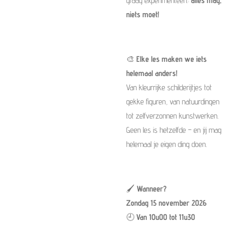
graag experimenteert:
alles mag,
niets moet!
🎨
Elke les maken we iets
helemaal anders!
Van kleurrijke schilderijtjes tot
gekke figuren, van natuurdingen
tot zelfverzonnen kunstwerken.
Geen les is hetzelfde – en jij mag
helemaal je eigen ding doen.
🖌️
Wanneer?
Zondag 15 november 2026
🕘
Van 10u00 tot 11u30