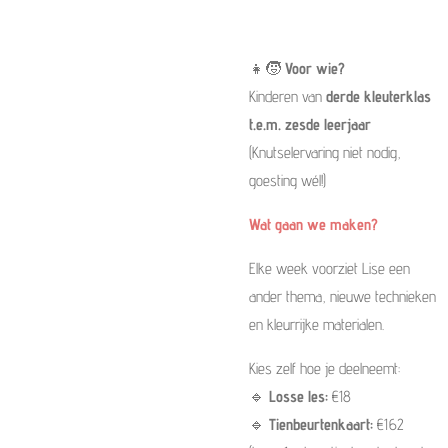
👧🧒
Voor wie?
Kinderen van
derde kleuterklas
t.e.m. zesde leerjaar
(Knutselervaring niet nodig,
goesting wél!)
Wat gaan we maken?
Elke week voorziet Lise een
ander thema, nieuwe technieken
en kleurrijke materialen.
Kies zelf hoe je deelneemt:
🔹
Losse les:
€18
🔹
Tienbeurtenkaart:
€162