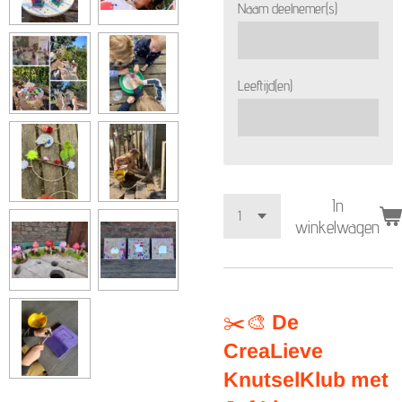
Naam deelnemer(s)
Leeftijd(en)
In
winkelwagen
✂️🎨
De
CreaLieve
KnutselKlub met