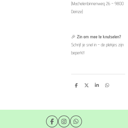
(Machelenbinnenweg 26 – 9800
Deinze)
🎉
Zin om mee te knutselen?
Schrijf je snel in – de plekjes zijn
beperkt!
D
D
S
D
e
e
h
e
l
e
a
l
e
l
r
e
n
e
n
F
I
W