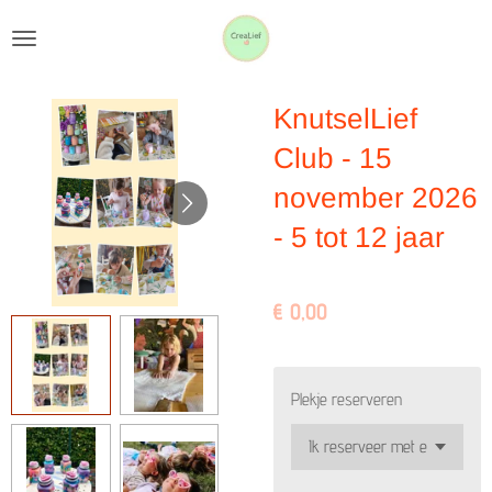
Ga
direct
naar
KnutselLief
de
hoofdinhoud
Club - 15
november 2026
- 5 tot 12 jaar
€ 0,00
Plekje reserveren