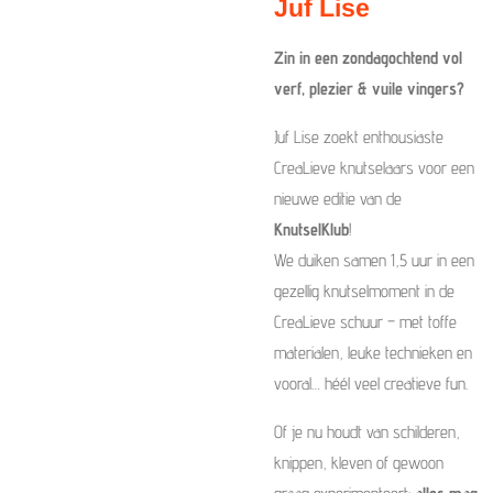
Juf Lise
Zin in een zondagochtend vol
verf, plezier & vuile vingers?
Juf Lise zoekt enthousiaste
CreaLieve knutselaars voor een
nieuwe editie van de
KnutselKlub
!
We duiken samen 1,5 uur in een
gezellig knutselmoment in de
CreaLieve schuur – met toffe
materialen, leuke technieken en
vooral… héél veel creatieve fun.
Of je nu houdt van schilderen,
knippen, kleven of gewoon