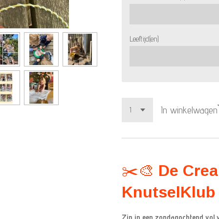
Leeftijd(en)
In winkelwagen
✂️🎨
De Crea
KnutselKlub 
Zin in een zondagochtend vol ve