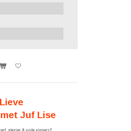
Lieve
met Juf Lise
rf, plezier & vuile vingers?