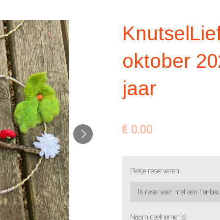
KnutselLief
oktober 202
jaar
€ 0,00
Plekje reserveren
Naam deelnemer(s)