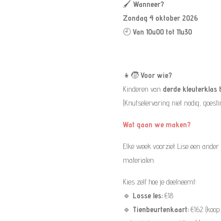
🖌️
Wanneer?
Zondag 4 oktober 2026
🕘
Van 10u00 tot 11u30
👧🧒
Voor wie?
Kinderen van
derde kleuterklas t
(Knutselervaring niet nodig, goesti
Wat gaan we maken?
Elke week voorziet Lise een ander
materialen.
Kies zelf hoe je deelneemt:
🔹
Losse les:
€18
🔹
Tienbeurtenkaart:
€162 (koop