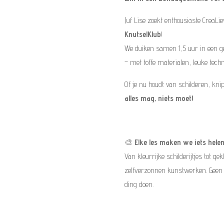
Juf Lise zoekt enthousiaste CreaLi
KnutselKlub
!
We duiken samen 1,5 uur in een g
– met toffe materialen, leuke techn
Of je nu houdt van schilderen, kn
alles mag, niets moet!
🎨
Elke les maken we iets hele
Van kleurrijke schilderijtjes tot g
zelfverzonnen kunstwerken. Geen le
ding doen.