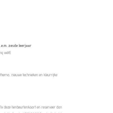
.e.m. zesde leerjaar
ng wél!)
 thema, nieuwe technieken en kleurrijke
 1x deze tienbeurtenkaart en reserveer dan