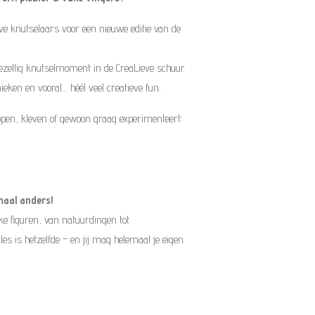
eve knutselaars voor een nieuwe editie van de
ezellig knutselmoment in de CreaLieve schuur
ieken en vooral… héél veel creatieve fun.
ippen, kleven of gewoon graag experimenteert:
maal anders!
ekke figuren, van natuurdingen tot
s is hetzelfde – en jij mag helemaal je eigen