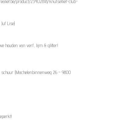
realief.be/product/23402818/knutsellief-club-
Juf Lise)
e houden van verf, lijm & glitter!
ve schuur (Machelenbinnenweg 26 – 9800
beperkt!