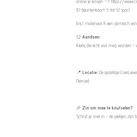
online je lessen --> https://www.c
10-beurtenkaart-5-tot-12-jaar)
(incl. materiaal & een glimlach van 
👕
Aandoen:
Kledij die écht vuil mag worden – w
📍
Locatie:
De gezellige CreaLie
Deinze)
🎉
Zin om mee te knutselen?
Schrijf je snel in – de plekjes zijn 