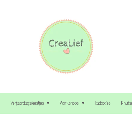
Verjaardagsfeestjes
Workshops
kadootjes
Knutse