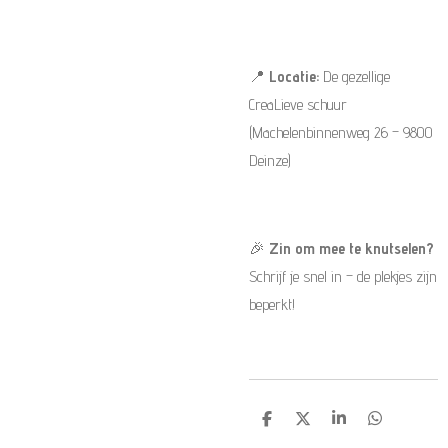
📍
Locatie:
De gezellige
CreaLieve schuur
(Machelenbinnenweg 26 – 9800
Deinze)
🎉
Zin om mee te knutselen?
Schrijf je snel in – de plekjes zijn
beperkt!
D
D
S
D
e
e
h
e