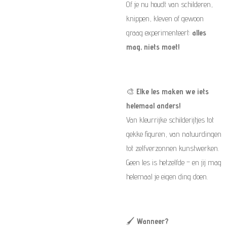
Of je nu houdt van schilderen,
knippen, kleven of gewoon
graag experimenteert:
alles
mag, niets moet!
🎨
Elke les maken we iets
helemaal anders!
Van kleurrijke schilderijtjes tot
gekke figuren, van natuurdingen
tot zelfverzonnen kunstwerken.
Geen les is hetzelfde – en jij mag
helemaal je eigen ding doen.
🖌️
Wanneer?