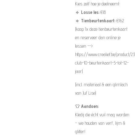
Kies zelf hoe je deelneemt:
🔹
Losse les:
€18
🔹
Tienbeurtenkaart:
€162
(koop 1x deze tienbeurtenkaart
en reserveer dan online je
lessen -->
https://www.crealief.be/product/23
club-10-beurtenkaart-5-tot-12-
jaar)
(incl. materiaal & een glimlach
van Juf Lise)
👕
Aandoen:
Kledij die écht vuil mag worden
– we houden van verf, lijm &
glitter!