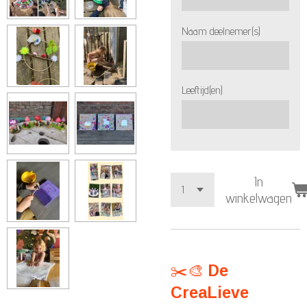
Naam deelnemer(s)
Leeftijd(en)
In
winkelwagen
✂️🎨
De
CreaLieve