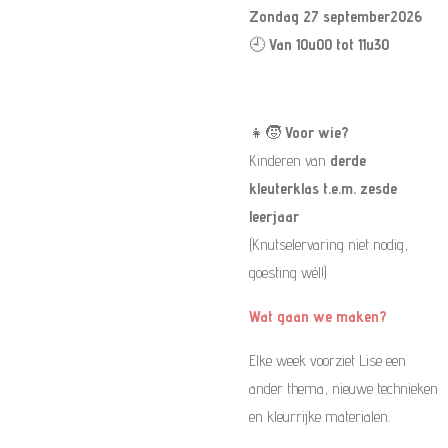
Zondag 27 september2026
🕘
Van 10u00 tot 11u30
👧🧒
Voor wie?
Kinderen van
derde
kleuterklas t.e.m. zesde
leerjaar
(Knutselervaring niet nodig,
goesting wél!)
Wat gaan we maken?
Elke week voorziet Lise een
ander thema, nieuwe technieken
en kleurrijke materialen.