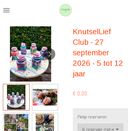
Ga
direct
naar
KnutselLief
de
hoofdinhoud
Club - 27
september
2026 - 5 tot 12
jaar
€ 0,00
Plekje reserveren