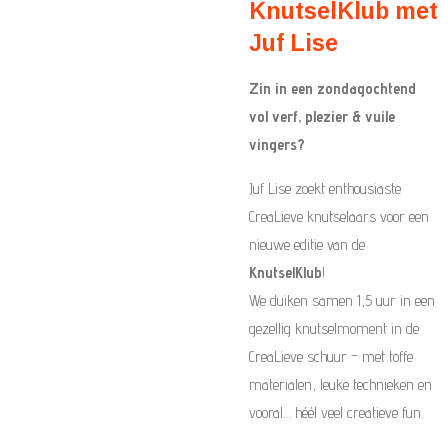
KnutselKlub met
Juf Lise
Zin in een zondagochtend
vol verf, plezier & vuile
vingers?
Juf Lise zoekt enthousiaste
CreaLieve knutselaars voor een
nieuwe editie van de
KnutselKlub
!
We duiken samen 1,5 uur in een
gezellig knutselmoment in de
CreaLieve schuur – met toffe
materialen, leuke technieken en
vooral… héél veel creatieve fun.