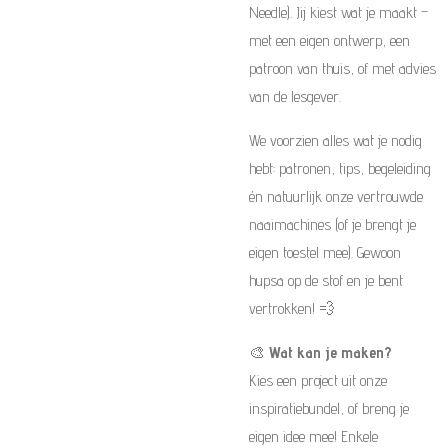
Needle). Jij kiest wat je maakt –
met een eigen ontwerp, een
patroon van thuis, of met advies
van de lesgever.
We voorzien alles wat je nodig
hebt: patronen, tips, begeleiding
én natuurlijk onze vertrouwde
naaimachines (of je brengt je
eigen toestel mee). Gewoon
hupsa op de stof en je bent
vertrokken! 💨
🎨
Wat kan je maken?
Kies een project uit onze
inspiratiebundel, of breng je
eigen idee mee! Enkele