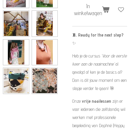
In
winkelwagen
🧵
Ready for the next step?
✨
Heb je de cursus
‘Voor de eerste
keer aan de naaimachine’
al
gevolgd of ken je de basics al?
Dan is dit jouw moment om een
stapje verder te gaan! 🎯
Onze
vrije naailessen
zijn er
voor iedereen die zelfstandig wil
werken met professionele
begeleiding van Daphné (Happy