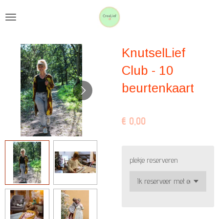
Ga
direct
naar
KnutselLief
de
hoofdinhoud
Club - 10
beurtenkaart
€ 0,00
plekje reserveren