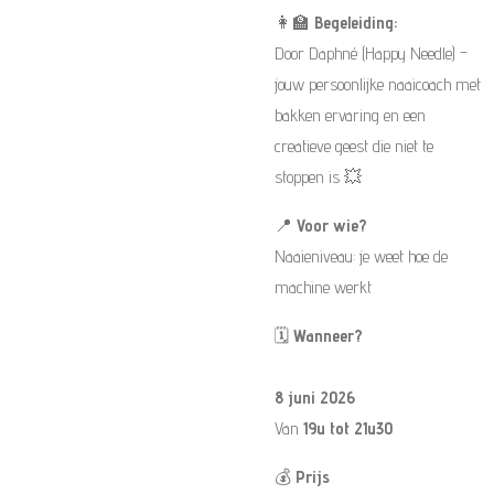
👩‍🏫
Begeleiding:
Door Daphné (Happy Needle) –
jouw persoonlijke naaicoach met
bakken ervaring en een
creatieve geest die niet te
stoppen is 💥
📍
Voor wie?
Naaieniveau: je weet hoe de
machine werkt
🗓️
Wanneer?
8 juni 2026
Van
19u tot 21u30
💰
Prijs