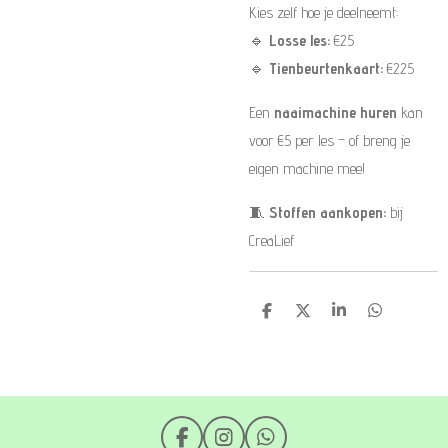
Kies zelf hoe je deelneemt:
🔹
Losse les:
€25
🔹
Tienbeurtenkaart:
€225
Een
naaimachine huren
kan
voor €5 per les – of breng je
eigen machine mee!
🧵
Stoffen aankopen:
bij
CreaLief
D
D
S
D
e
e
h
e
l
e
a
l
e
l
r
e
n
e
n
F
I
W