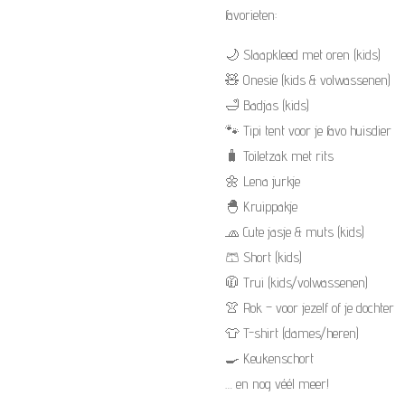
favorieten:
🌙 Slaapkleed met oren (kids)
🧸 Onesie (kids & volwassenen)
🛁 Badjas (kids)
🐾 Tipi tent voor je favo huisdier
🧳 Toiletzak met rits
🌼 Lena jurkje
🐣 Kruippakje
🧢 Cute jasje & muts (kids)
🩳 Short (kids)
🧥 Trui (kids/volwassenen)
👚 Rok – voor jezelf of je dochter
👕 T-shirt (dames/heren)
🍳 Keukenschort
… en nog véél meer!