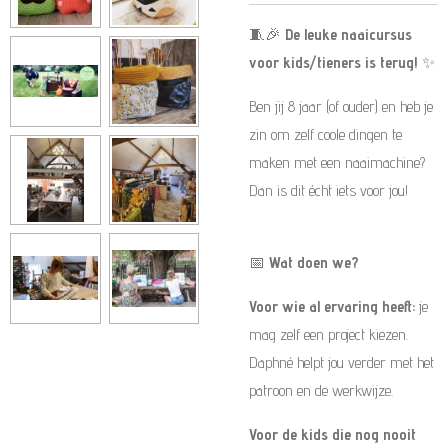
🧵🎉
De leuke naaicursus
voor kids/tieners is terug!
✨
Ben jij 8 jaar (of ouder) en heb je
zin om zelf coole dingen te
maken met een naaimachine?
Dan is dit écht iets voor jou!
📅
Wat doen we?
Voor wie al ervaring heeft:
je
mag zelf een project kiezen.
Daphné helpt jou verder met het
patroon en de werkwijze.
Voor de kids die nog nooit