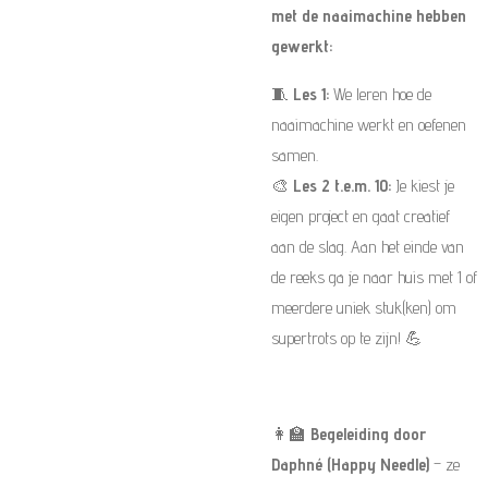
met de naaimachine hebben
gewerkt:
🧵
Les 1:
We leren hoe de
naaimachine werkt en oefenen
samen.
🎨
Les 2 t.e.m. 10:
Je kiest je
eigen project en gaat creatief
aan de slag. Aan het einde van
de reeks ga je naar huis met 1 of
meerdere uniek stuk(ken) om
supertrots op te zijn! 💪
👩‍🏫
Begeleiding door
Daphné (Happy Needle)
– ze