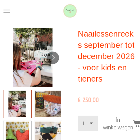
Ga
direct
naar
Naailessenreek
de
hoofdinhoud
s september tot
december 2026
- voor kids en
tieners
€ 250,00
In
winkelwagen