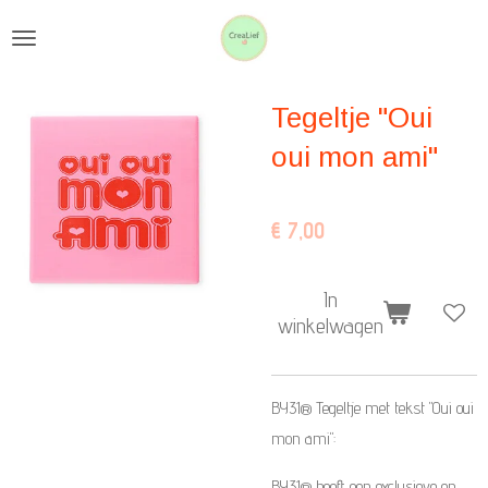
Ga
direct
naar
Tegeltje "Oui
de
hoofdinhoud
oui mon ami"
€ 7,00
In
winkelwagen
BY31® Tegeltje met tekst "Oui oui
mon ami":
BY31® heeft een exclusieve en