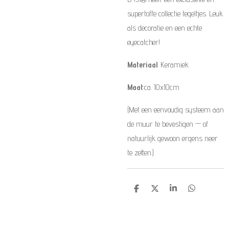
supertoffe collectie tegeltjes. Leuk
als decoratie en een echte
eyecatcher!
Materiaal
: Keramiek
Maat
:ca. 10x10cm
(Met een eenvoudig systeem aan
de muur te bevestigen — of
natuurlijk gewoon ergens neer
te zetten.)
D
D
S
D
e
e
h
e
l
e
a
l
e
l
r
e
n
e
n