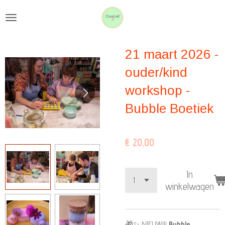
Ga
direct
naar
21 maart 2026 -
de
hoofdinhoud
ouder/kind
workshop -
Bubble Boetiek
€ 20,00
In
winkelwagen
🎁✨ NIEUW!!!
Bubble