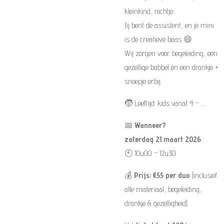
kleinkind, nichtje...
Jij bent de assistent, en je mini
is de creatieve baas 😄
Wij zorgen voor begeleiding, een
gezellige babbel én een drankje +
snoepje erbij.
🧒 Leeftijd: kids vanaf 4 - .....
📅
Wanneer?
zaterdag 21 maart 2026
🕙 10u00 – 12u30
💰
Prijs: €55 per duo
(inclusief
alle materiaal, begeleiding,
drankje & gezelligheid)