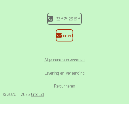
k
a
p
m
+ 32 474 23 81 41
Contact
Algemene voorwaarden
Levering en verzending
Retourneren
© 2020 - 2026
CreaLief