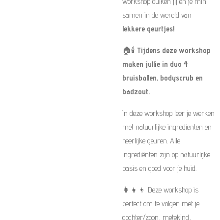
workshop duiken jij en je mini
samen in de wereld van
lekkere geurtjes!
🏠🕯️
Tijdens deze workshop
maken jullie in duo 4
bruisballen, bodyscrub en
badzout.
In deze workshop leer je werken
met natuurlijke ingrediënten en
heerlijke geuren. Alle
ingrediënten zijn op natuurlijke
basis en goed voor je huid.
👩‍👧‍👦 Deze workshop is
perfect om te volgen met je
dochter/zoon, metekind,