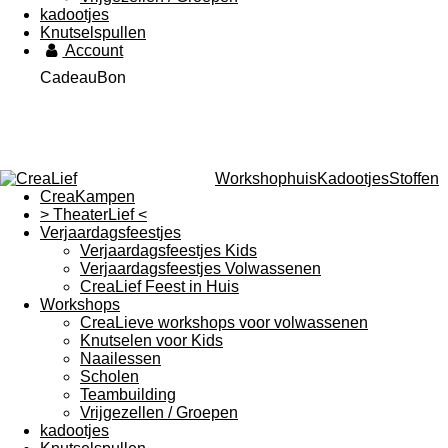
kadootjes
Knutselspullen
Account
CadeauBon
WorkshophuisKadootjesStoffen
CreaKampen
> TheaterLief <
Verjaardagsfeestjes
Verjaardagsfeestjes Kids
Verjaardagsfeestjes Volwassenen
CreaLief Feest in Huis
Workshops
CreaLieve workshops voor volwassenen
Knutselen voor Kids
Naailessen
Scholen
Teambuilding
Vrijgezellen / Groepen
kadootjes