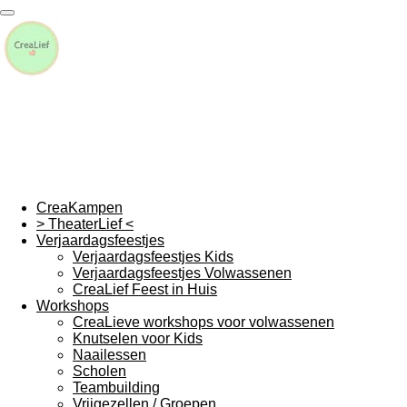
Ga
direct
naar
de
hoofdinhoud
CreaKampen
> TheaterLief <
Verjaardagsfeestjes
Verjaardagsfeestjes Kids
Verjaardagsfeestjes Volwassenen
CreaLief Feest in Huis
Workshops
CreaLieve workshops voor volwassenen
Knutselen voor Kids
Naailessen
Scholen
Teambuilding
Vrijgezellen / Groepen