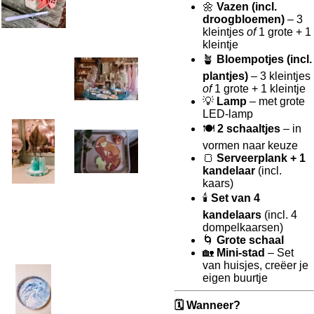
🌼
Vazen (incl.
droogbloemen)
– 3
kleintjes
of
1 grote + 1
kleintje
🪴
Bloempotjes (incl.
plantjes)
– 3 kleintjes
of
1 grote + 1 kleintje
💡
Lamp
– met grote
LED-lamp
🍽️
2 schaaltjes
– in
vormen naar keuze
🍞
Serveerplank + 1
kandelaar
(incl.
kaars)
🕯️
Set van 4
kandelaars
(incl. 4
dompelkaarsen)
🌀
Grote schaal
🏡
Mini-stad
– Set
van huisjes, creëer je
eigen buurtje
🗓️ Wanneer?