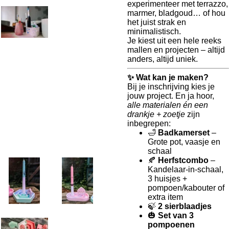
experimenteer met terrazzo,
marmer, bladgoud… of hou
het juist strak en
minimalistisch.
Je kiest uit een hele reeks
mallen en projecten – altijd
anders, altijd uniek.
✨ Wat kan je maken?
Bij je inschrijving kies je
jouw project. En ja hoor,
alle materialen én een
drankje + zoetje
zijn
inbegrepen:
🛁
Badkamerset
–
Grote pot, vaasje en
schaal
🍂
Herfstcombo
–
Kandelaar-in-schaal,
3 huisjes +
pompoen/kabouter of
extra item
🍃
2 sierblaadjes
🎃
Set van 3
pompoenen