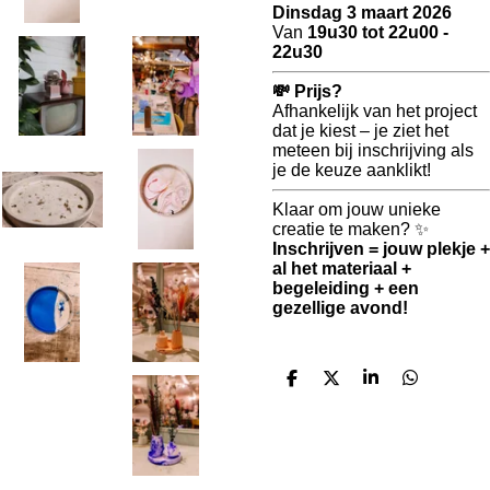
Dinsdag 3 maart 2026
Van
19u30 tot 22u00 -
22u30
💸 Prijs?
Afhankelijk van het project
dat je kiest – je ziet het
meteen bij inschrijving als
je de keuze aanklikt!
Klaar om jouw unieke
creatie te maken? ✨
Inschrijven = jouw plekje +
al het materiaal +
begeleiding + een
gezellige avond!
D
D
S
D
e
e
h
e
l
e
a
l
e
l
r
e
n
e
n