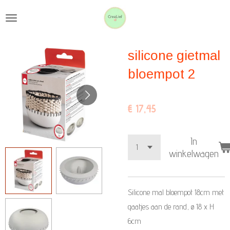
Ga
direct
naar
silicone gietmal
de
hoofdinhoud
bloempot 2
€ 17,45
In
winkelwagen
Silicone mal bloempot 18cm met
gaatjes aan de rand, ø 18 x H
6cm