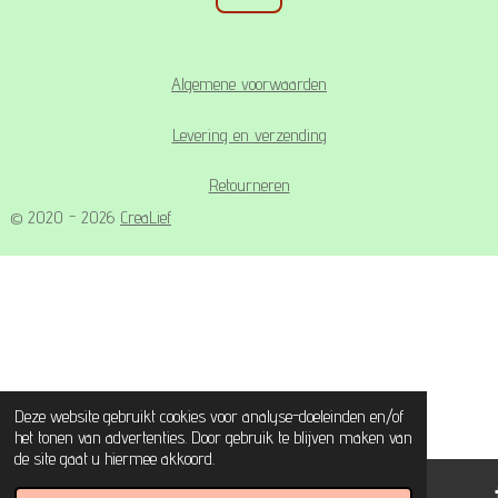
Algemene voorwaarden
Levering en verzending
Retourneren
© 2020 - 2026
CreaLief
Deze website gebruikt cookies voor analyse-doeleinden en/of
het tonen van advertenties. Door gebruik te blijven maken van
de site gaat u hiermee akkoord.