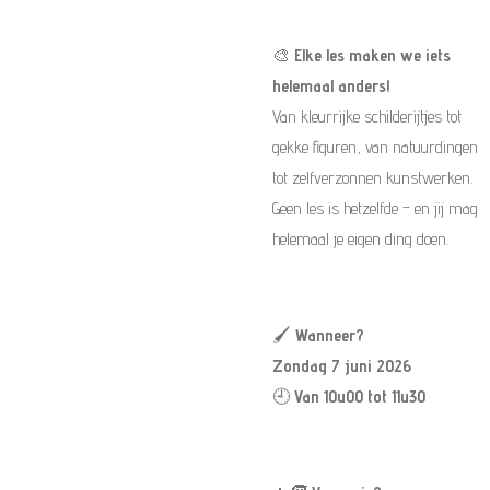
🎨
Elke les maken we iets
helemaal anders!
Van kleurrijke schilderijtjes tot
gekke figuren, van natuurdingen
tot zelfverzonnen kunstwerken.
Geen les is hetzelfde – en jij mag
helemaal je eigen ding doen.
🖌️
Wanneer?
Zondag 7 juni 2026
🕘
Van 10u00 tot 11u30