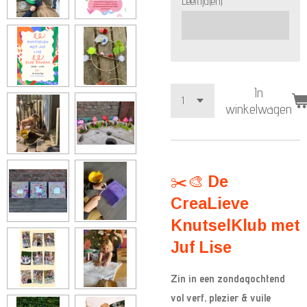
Leeftijd(en)
In
winkelwagen
✂️🎨
De
CreaLieve
KnutselKlub met
Juf Lise
Zin in een zondagochtend
vol verf, plezier & vuile