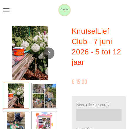
Ga
direct
naar
KnutselLief
de
hoofdinhoud
Club - 7 juni
2026 - 5 tot 12
jaar
€ 15,00
Naam deelnemer(s)