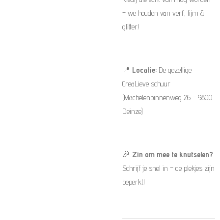
– we houden van verf, lijm &
glitter!
📍
Locatie:
De gezellige
CreaLieve schuur
(Machelenbinnenweg 26 – 9800
Deinze)
🎉
Zin om mee te knutselen?
Schrijf je snel in – de plekjes zijn
beperkt!