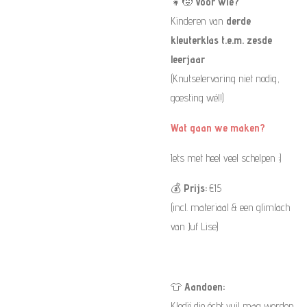
👧🧒
Voor wie?
Kinderen van
derde
kleuterklas t.e.m. zesde
leerjaar
(Knutselervaring niet nodig,
goesting wél!)
Wat gaan we maken?
Iets met heel veel schelpen ;)
💰
Prijs:
€15
(incl. materiaal & een glimlach
van Juf Lise)
👕
Aandoen:
Kledij die écht vuil mag worden