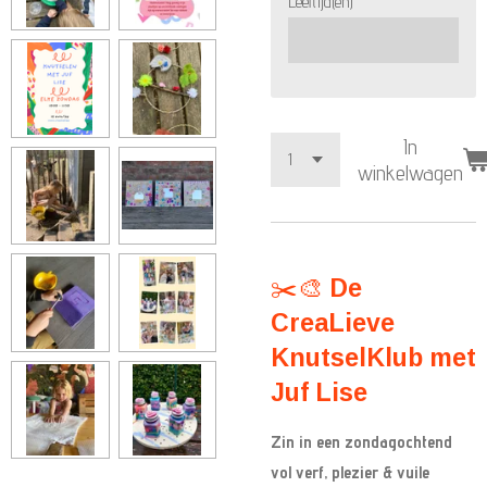
Leeftijd(en)
In
winkelwagen
✂️🎨
De
CreaLieve
KnutselKlub met
Juf Lise
Zin in een zondagochtend
vol verf, plezier & vuile