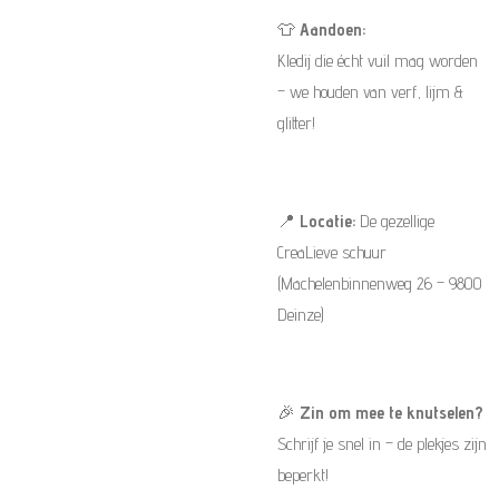
👕
Aandoen:
Kledij die écht vuil mag worden
– we houden van verf, lijm &
glitter!
📍
Locatie:
De gezellige
CreaLieve schuur
(Machelenbinnenweg 26 – 9800
Deinze)
🎉
Zin om mee te knutselen?
Schrijf je snel in – de plekjes zijn
beperkt!