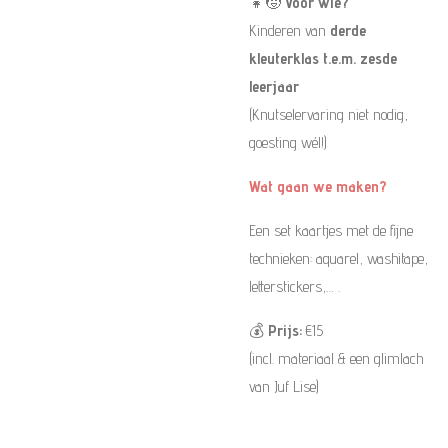
👧🧒
Voor wie?
Kinderen van
derde
kleuterklas t.e.m. zesde
leerjaar
(Knutselervaring niet nodig,
goesting wél!)
Wat gaan we maken?
Een set kaartjes met de fijne
technieken: aquarel, washitape,
letterstickers,… .
💰
Prijs:
€15
(incl. materiaal & een glimlach
van Juf Lise)