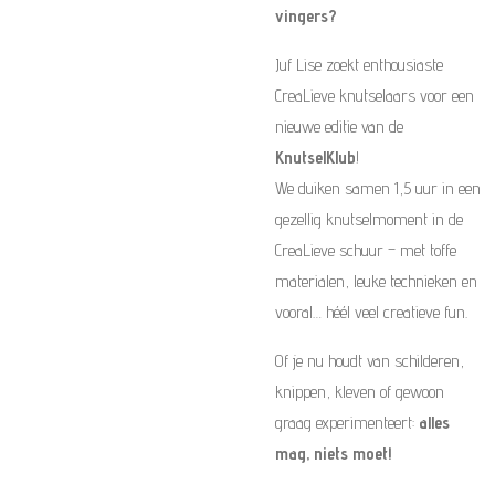
vingers?
Juf Lise zoekt enthousiaste
CreaLieve knutselaars voor een
nieuwe editie van de
KnutselKlub
!
We duiken samen 1,5 uur in een
gezellig knutselmoment in de
CreaLieve schuur – met toffe
materialen, leuke technieken en
vooral… héél veel creatieve fun.
Of je nu houdt van schilderen,
knippen, kleven of gewoon
graag experimenteert:
alles
mag, niets moet!