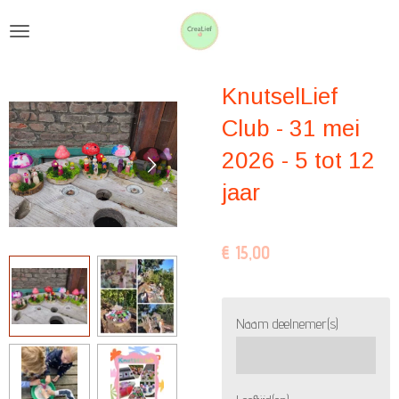
Ga
direct
naar
KnutselLief
de
hoofdinhoud
Club - 31 mei
2026 - 5 tot 12
jaar
€ 15,00
Naam deelnemer(s)