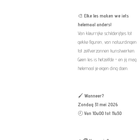
🎨
Elke les maken we iets
helemaal anders!
Van kleurrijke schilderijtjes tot
gekke figuren, van natuurdingen
tot zelfverzonnen kunstwerken.
Geen les is hetzelfde – en jij mag
helemaal je eigen ding doen.
🖌️
Wanneer?
Zondag 31 mei 2026
🕘
Van 10u00 tot 11u30