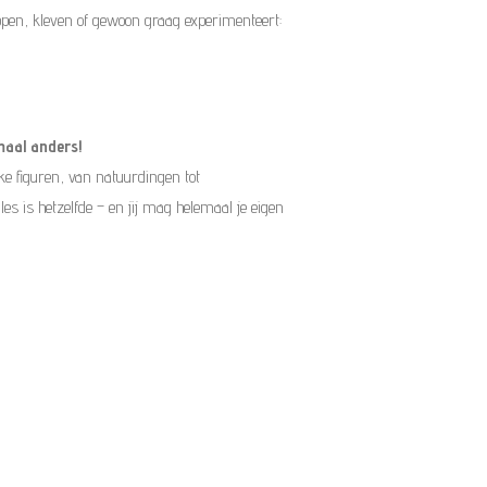
ippen, kleven of gewoon graag experimenteert:
maal anders!
ekke figuren, van natuurdingen tot
s is hetzelfde – en jij mag helemaal je eigen