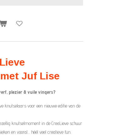
Lieve
met Juf Lise
rf, plezier & vuile vingers?
eve knutselaars voor een nieuwe editie van de
ezellig knutselmoment in de CreaLieve schuur
ieken en vooral… héél veel creatieve fun.