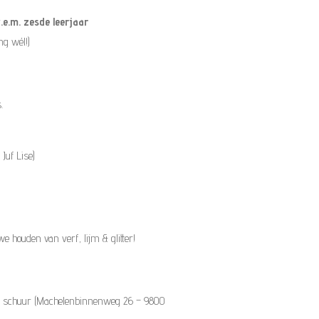
.e.m. zesde leerjaar
ng wél!)
.
Juf Lise)
e houden van verf, lijm & glitter!
ve schuur (Machelenbinnenweg 26 – 9800