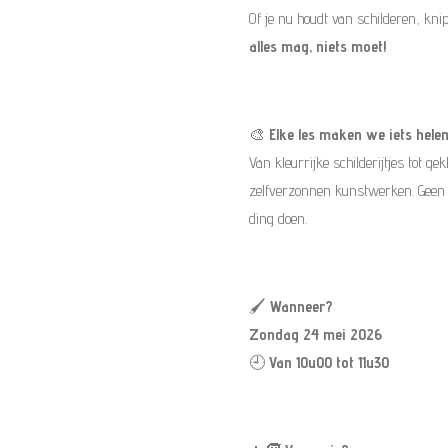
Of je nu houdt van schilderen, kn
alles mag, niets moet!
🎨
Elke les maken we iets hele
Van kleurrijke schilderijtjes tot g
zelfverzonnen kunstwerken. Geen le
ding doen.
🖌️
Wanneer?
Zondag 24 mei 2026
🕘
Van 10u00 tot 11u30