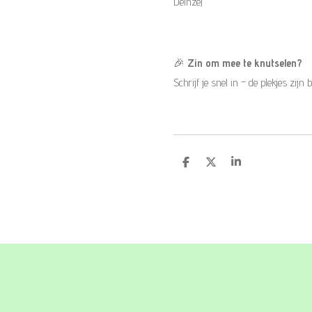
Deinze)
🎉
Zin om mee te knutselen?
Schrijf je snel in – de plekjes zijn 
D
D
S
e
e
h
l
e
a
e
l
r
n
e