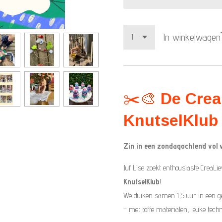
In winkelwagen
✂️🎨
De Crea
KnutselKlub 
Zin in een zondagochtend vol ve
Juf Lise zoekt enthousiaste CreaLi
KnutselKlub
!
We duiken samen 1,5 uur in een g
– met toffe materialen, leuke techn