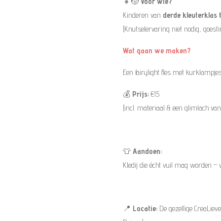
👧🧒
Voor wie?
Kinderen van
derde kleuterklas t
(Knutselervaring niet nodig, goesti
Wat gaan we maken?
Een fairylight fles met kurklampjes
💰
Prijs:
€15
(incl. materiaal & een glimlach van 
👕
Aandoen:
Kledij die écht vuil mag worden – w
📍
Locatie:
De gezellige CreaLie