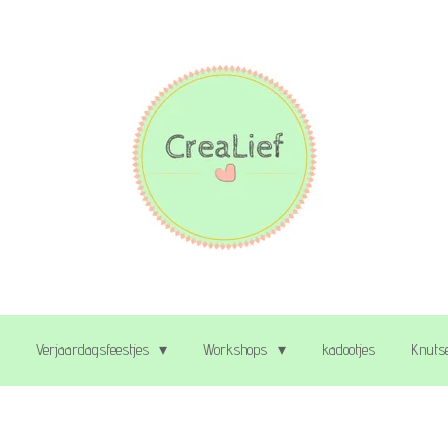
Verjaardagsfeestjes
Workshops
kadootjes
Knutse