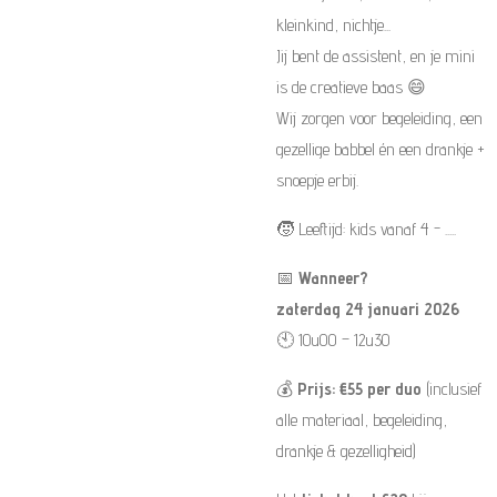
kleinkind, nichtje...
Jij bent de assistent, en je mini
is de creatieve baas 😄
Wij zorgen voor begeleiding, een
gezellige babbel én een drankje +
snoepje erbij.
🧒 Leeftijd: kids vanaf 4 - .....
📅
Wanneer?
zaterdag 24 januari 2026
🕙 10u00 – 12u30
💰
Prijs: €55 per duo
(inclusief
alle materiaal, begeleiding,
drankje & gezelligheid)