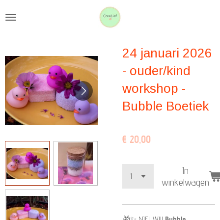
Ga
direct
naar
24 januari 2026
de
hoofdinhoud
- ouder/kind
workshop -
Bubble Boetiek
€ 20,00
In
winkelwagen
🎁✨ NIEUW!!!
Bubble