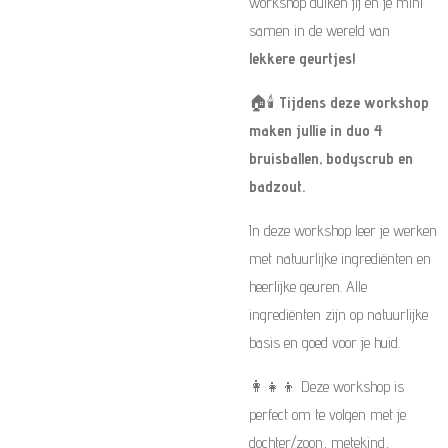
workshop duiken jij en je mini
samen in de wereld van
lekkere geurtjes!
🏠🕯️
Tijdens deze workshop
maken jullie in duo 4
bruisballen, bodyscrub en
badzout.
In deze workshop leer je werken
met natuurlijke ingrediënten en
heerlijke geuren. Alle
ingrediënten zijn op natuurlijke
basis en goed voor je huid.
👩‍👧‍👦 Deze workshop is
perfect om te volgen met je
dochter/zoon, metekind,