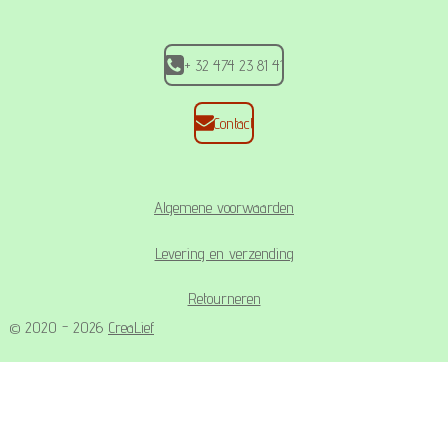
k
a
p
m
+ 32 474 23 81 41
Contact
Algemene voorwaarden
Levering en verzending
Retourneren
© 2020 - 2026
CreaLief